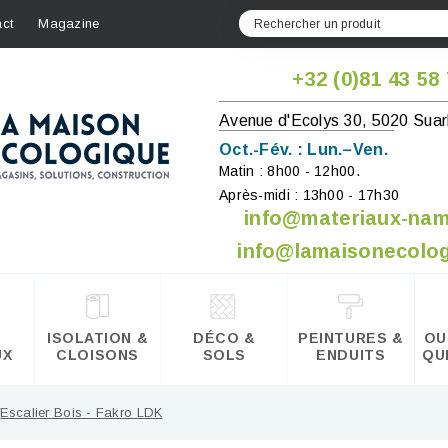
ct
Magazine
+32 (0)81 43 58
Avenue d'Ecolys 30, 5020 Suar
Oct.-Fév. : Lun.–Ven.
Matin : 8h00 - 12h00.
Après-midi : 13h00 - 17h30
info@materiaux-na
info@lamaisonecolog
ISOLATION &
DÉCO &
PEINTURES &
OU
UX
CLOISONS
SOLS
ENDUITS
QU
Escalier Bois - Fakro LDK