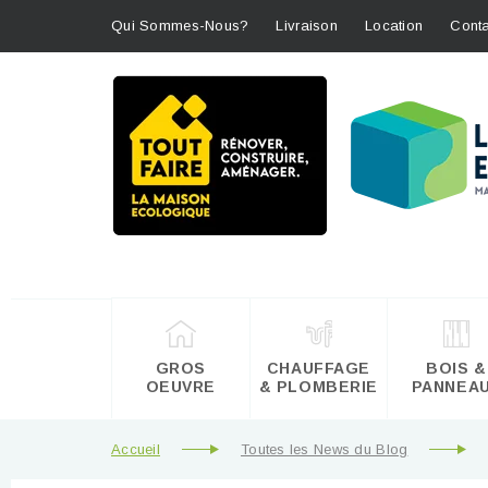
Qui Sommes-Nous?
Livraison
Location
Conta
GROS
CHAUFFAGE
BOIS &
OEUVRE
& PLOMBERIE
PANNEA
Accueil
Toutes les News du Blog