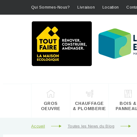
Qui Sommes-Nous?
Livraison
Location
Conta
GROS
CHAUFFAGE
BOIS &
OEUVRE
& PLOMBERIE
PANNEA
Accueil
Toutes les News du Blog