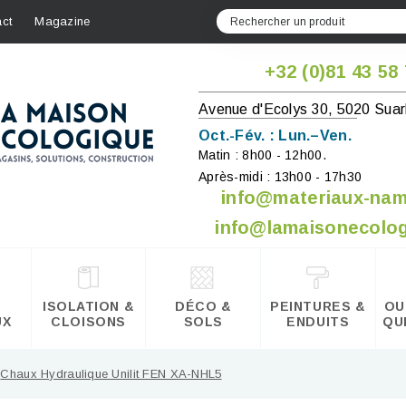
ct
Magazine
+32 (0)81 43 58
Avenue d'Ecolys 30, 5020 Suar
Oct.-Fév. : Lun.–Ven.
Matin : 8h00 - 12h00.
Après-midi : 13h00 - 17h30
info@materiaux-na
info@lamaisonecolog
ISOLATION &
DÉCO &
PEINTURES &
OU
UX
CLOISONS
SOLS
ENDUITS
QU
Chaux Hydraulique Unilit FEN XA-NHL5