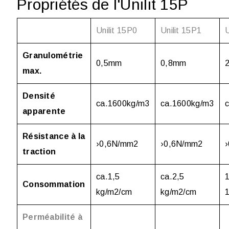
Propriétés de l'Unilit 15P
Unilit 15P0
Unilit 15P1
U
Granulométrie
0,5mm
0,8mm
max.
Densité
ca.1600kg/m
3
ca.1600kg/m
3
apparente
Résistance à la
›0,6N/mm
2
›0,6N/mm
2
traction
ca.1,5
ca.2,5
1
Consommation
kg/m
2
/cm
kg/m
2
/cm
Perméabilité à