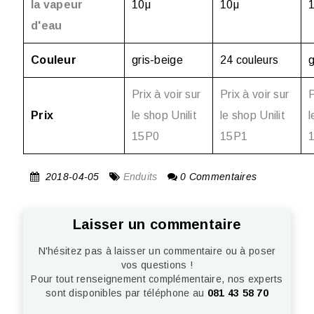
la vapeur
10μ
10μ
d'eau
Couleur
gris-beige
24 couleurs
g
Prix à voir sur
Prix à voir sur
P
Prix
le shop Unilit
le shop Unilit
l
15P0
15P1
2018-04-05
Enduits
0 Commentaires
Laisser un commentaire
N'hésitez pas à laisser un commentaire ou à poser
vos questions !
Pour tout renseignement complémentaire, nos experts
sont disponibles par téléphone au
081 43 58 70