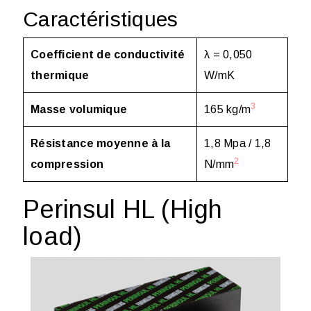
Caractéristiques
Coefficient de conductivité
λ = 0,050
thermique
W/mK
3
Masse volumique
165 kg/m
Résistance moyenne à la
1,8 Mpa / 1,8
2
compression
N/mm
Perinsul HL (
High
load
)