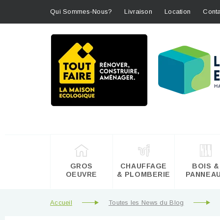
Qui Sommes-Nous?
Livraison
Location
Conta
GROS
CHAUFFAGE
BOIS &
OEUVRE
& PLOMBERIE
PANNEA
Accueil
Toutes les News du Blog