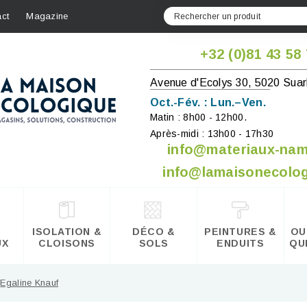
ct
Magazine
+32 (0)81 43 58
Avenue d'Ecolys 30, 5020 Suar
Oct.-Fév. : Lun.–Ven.
Matin : 8h00 - 12h00.
Après-midi : 13h00 - 17h30
info@materiaux-na
info@lamaisonecolog
ISOLATION &
DÉCO &
PEINTURES &
OU
UX
CLOISONS
SOLS
ENDUITS
QU
Egaline Knauf