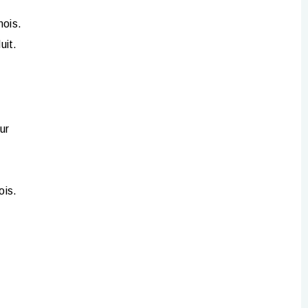
mois.
uit.
ur
e
ois.