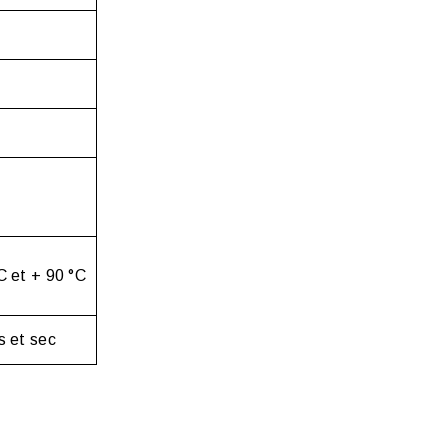
C et + 90 °C
s et sec