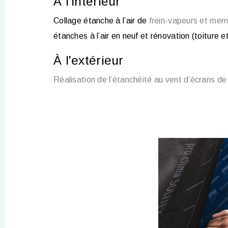
À l'intérieur
Col­lage étanche à l’air de
frein-va­peurs et mem­
étanches à l’air en neuf et rénova­tion (toit­ure e
À l'extérieur
Réal­isa­tion de l’étanchéité au vent d’écrans de