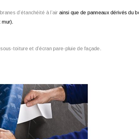
branes d’étanchéité à l’air
ain­si que de pan­neaux dérivés du b
t mur).
 sous-toit­ure et d’écran pare-plu­ie de façade.