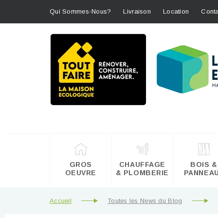
Qui Sommes-Nous?
Livraison
Location
Conta
GROS
CHAUFFAGE
BOIS &
OEUVRE
& PLOMBERIE
PANNEA
Accueil
Toutes les News du Blog