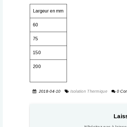
Largeur en mm
60
75
150
200
2018-04-10
Isolation Thermique
0 Com
Lais