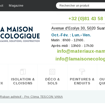
ct
Magazine
+32 (0)81 43 58
Avenue d'Ecolys 30, 5020 Suar
Oct.-Fév. : Lun.–Ven.
Matin : 8h00 - 12h00.
Après-midi : 13h00 - 17h30
info@materiaux-na
info@lamaisonecolog
ISOLATION &
DÉCO &
PEINTURES &
OU
UX
CLOISONS
SOLS
ENDUITS
QU
Ruban adhésif - Pro Clima TESCON VANA