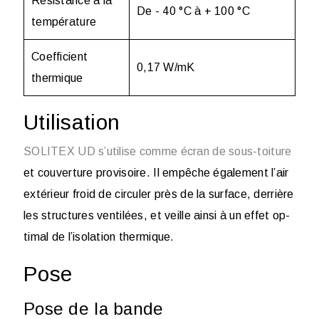
Résistance à la
De - 40 °C à + 100 °C
température
Coefficient
0,17 W/mK
thermique
Utilisation
SOLI­TEX UD s’util­ise comme écran de sous-toit­ure
et couver­ture pro­vis­oire. Il empêche également l’air
extérieur froid de cir­culer près de la sur­face, derrière
les struc­tures vent­ilées, et veille ain­si à un ef­fet op­
tim­al de l’isol­a­tion ther­mique.
Pose
Pose de la bande