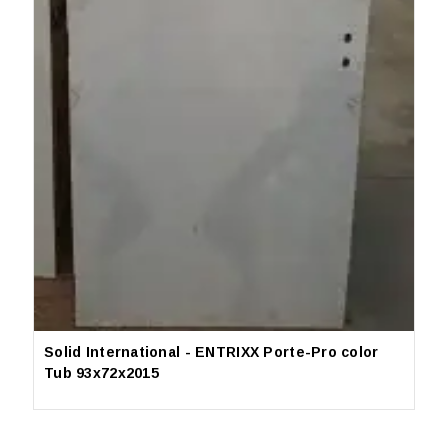
Solid International - ENTRIXX Porte-Pro color
S
Tub 93x72x2015
2