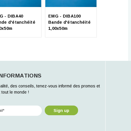
Soprema -
Soprarock P
G - DIBA40
EMG - DIBA100
multi (10x1m
nde d'étanchéité
Bande d'étanchéité
40x50m
1,00x50m
INFORMATIONS
alité, des conseils, tenez-vous informé des promos et
 tout le monde !
Sign up