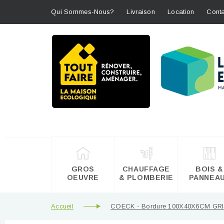
Qui Sommes-Nous?
Livraison
Location
Conta
GROS
CHAUFFAGE
BOIS &
OEUVRE
& PLOMBERIE
PANNEA
Accueil
COECK - Bordure 100X40X6CM GR