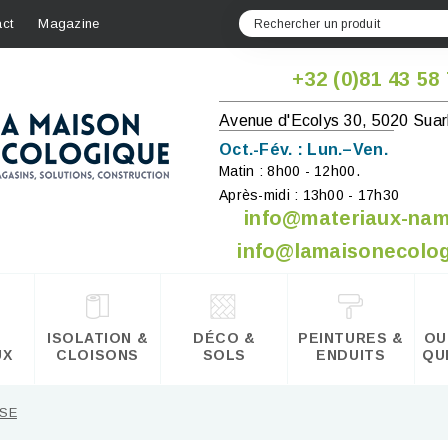
ct
Magazine
+32 (0)81 43 58
Avenue d'Ecolys 30, 5020 Suar
Oct.-Fév. : Lun.–Ven.
Matin : 8h00 - 12h00.
Après-midi : 13h00 - 17h30
info@materiaux-na
info@lamaisonecolog
ISOLATION &
DÉCO &
PEINTURES &
OU
UX
CLOISONS
SOLS
ENDUITS
QU
ISE