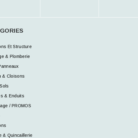
GORIES
ons Et Structure
ge & Plomberie
Panneaux
n & Cloisons
Sols
es & Enduits
kage / PROMOS
n
ons
e & Quincaillerie