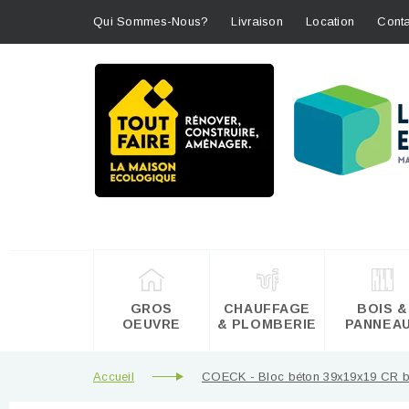
Qui Sommes-Nous?
Livraison
Location
Conta
GROS
CHAUFFAGE
BOIS &
OEUVRE
& PLOMBERIE
PANNEA
Accueil
COECK - Bloc béton 39x19x19 CR be