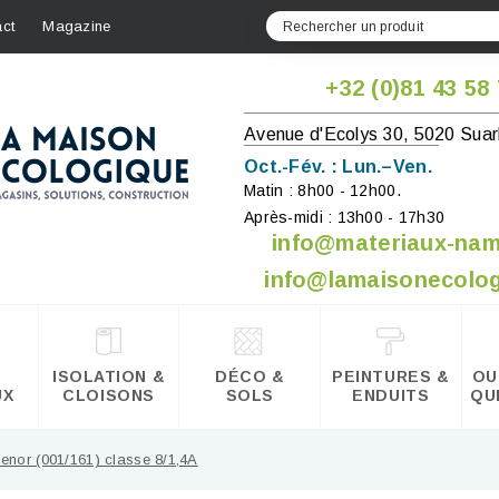
ct
Magazine
+32 (0)81 43 58
Avenue d'Ecolys 30, 5020 Suar
Oct.-Fév. : Lun.–Ven.
Matin : 8h00 - 12h00.
Après-midi : 13h00 - 17h30
info@materiaux-na
info@lamaisonecolog
ISOLATION &
DÉCO &
PEINTURES &
OU
UX
CLOISONS
SOLS
ENDUITS
QU
nor (001/161) classe 8/1,4A