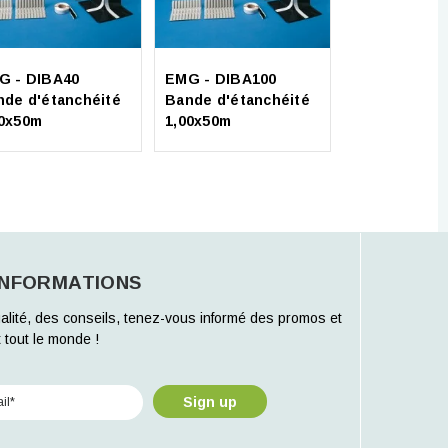
Soprema -
Soprarock P
G - DIBA40
EMG - DIBA100
multi (10x1m
nde d'étanchéité
Bande d'étanchéité
40x50m
1,00x50m
INFORMATIONS
alité, des conseils, tenez-vous informé des promos et
 tout le monde !
Sign up