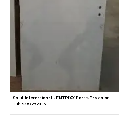
Solid International - ENTRIXX Porte-Pro color
S
Tub 93x72x2015
2