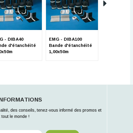
Soprema -
Soprarock P
G - DIBA40
EMG - DIBA100
multi (10x1m
nde d'étanchéité
Bande d'étanchéité
40x50m
1,00x50m
INFORMATIONS
alité, des conseils, tenez-vous informé des promos et
 tout le monde !