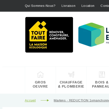
Qui Sommes-Nous?
Livraison
Location
Conta
GROS
CHAUFFAGE
BOIS &
OEUVRE
& PLOMBERIE
PANNEA
Accueil
Martens - REDUCTION 1xmanchonné 