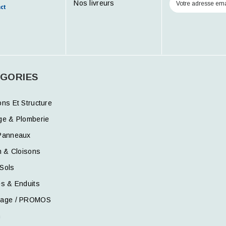
Nos livreurs
GORIES
ons Et Structure
ge & Plomberie
Panneaux
n & Cloisons
Sols
es & Enduits
kage / PROMOS
n