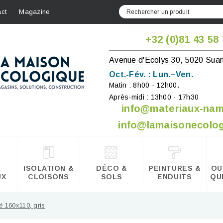
ct
Magazine
+32 (0)81 43 58
Avenue d'Ecolys 30, 5020 Suar
Oct.-Fév. : Lun.–Ven.
Matin : 8h00 - 12h00.
Après-midi : 13h00 - 17h30
info@materiaux-na
info@lamaisonecolog
ISOLATION &
DÉCO &
PEINTURES &
OU
UX
CLOISONS
SOLS
ENDUITS
QU
160x110, gris