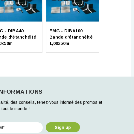
Soprema -
Soprarock P
G - DIBA40
EMG - DIBA100
multi (10x1m
nde d'étanchéité
Bande d'étanchéité
40x50m
1,00x50m
INFORMATIONS
alité, des conseils, tenez-vous informé des promos et
 tout le monde !
Sign up