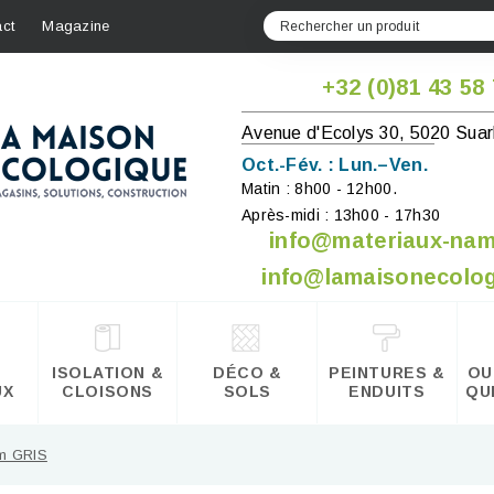
ct
Magazine
+32 (0)81 43 58
Avenue d'Ecolys 30, 5020 Suar
Oct.-Fév. : Lun.–Ven.
Matin : 8h00 - 12h00.
Après-midi : 13h00 - 17h30
info@materiaux-na
info@lamaisonecolog
ISOLATION &
DÉCO &
PEINTURES &
OU
UX
CLOISONS
SOLS
ENDUITS
QU
mm GRIS