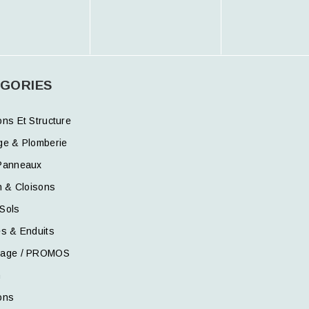
GORIES
ons Et Structure
ge & Plomberie
Panneaux
n & Cloisons
Sols
es & Enduits
kage / PROMOS
n
ons