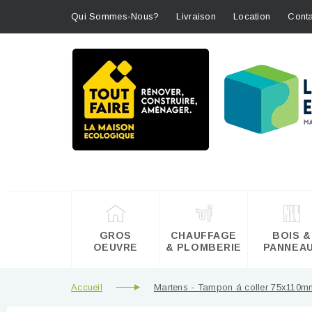
Qui Sommes-Nous?
Livraison
Location
Conta
GROS
CHAUFFAGE
BOIS &
OEUVRE
& PLOMBERIE
PANNEA
Accueil
Martens - Tampon á coller 75x110