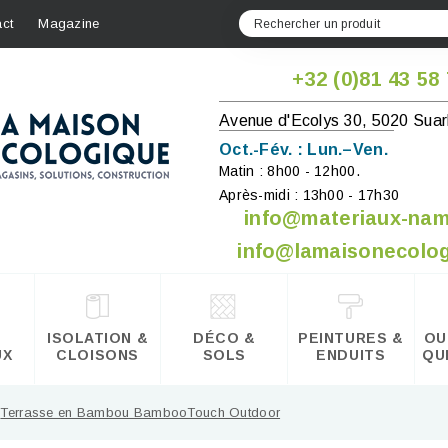
ct
Magazine
+32 (0)81 43 58
Avenue d'Ecolys 30, 5020 Suar
Oct.-Fév. : Lun.–Ven.
Matin : 8h00 - 12h00.
Après-midi : 13h00 - 17h30
info@materiaux-na
info@lamaisonecolog
ISOLATION &
DÉCO &
PEINTURES &
OU
UX
CLOISONS
SOLS
ENDUITS
QU
Terrasse en Bambou BambooTouch Outdoor