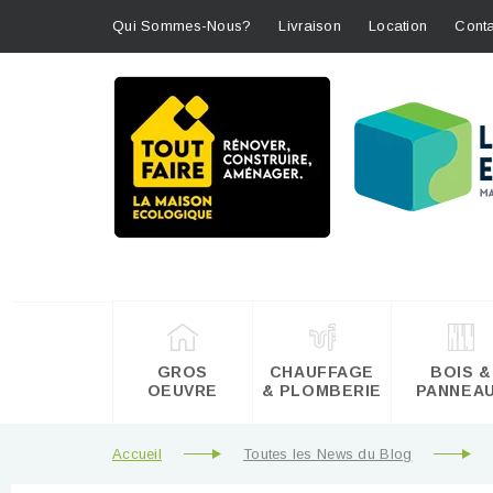
Qui Sommes-Nous?
Livraison
Location
Conta
GROS
CHAUFFAGE
BOIS &
OEUVRE
& PLOMBERIE
PANNEA
Accueil
Toutes les News du Blog