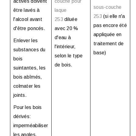
actives doivent
couche pour
sous-couche
être lavés à
laque
253
(
si elle n'a
l'alcool avant
253
diluée
pas encore été
d'être poncés.
avec 20 %
appliquée en
d'eau à
Enlever les
traitement de
l'intérieur,
substances du
base
)
selon le type
bois
de bois.
suintantes, les
bois abîmés,
colmater les
joints.
Pour les bois
dérivés:
imperméabiliser
les angles.