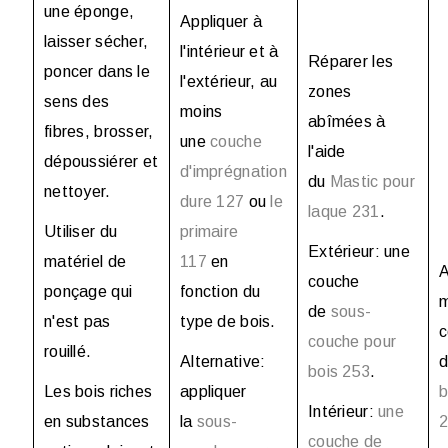
une éponge,
Appliquer à
laisser sécher,
l'intérieur et à
Réparer les
poncer dans le
l'extérieur, au
zones
sens des
moins
abîmées à
fibres, brosser,
une
couche
l'aide
dépoussiérer et
d'imprégnation
du
Mastic pour
nettoyer.
dure 127
ou
le
laque 231
.
Utiliser du
primaire
Extérieur: une
matériel de
117
en
A
couche
ponçage qui
fonction du
m
de
sous-
n'est pas
type de bois.
c
couche pour
rouillé.
Alternative:
bois 253
.
Les bois riches
appliquer
b
Intérieur:
une
en substances
la
sous-
couche de