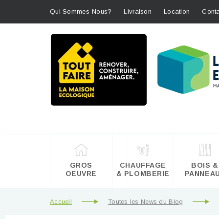
Qui Sommes-Nous?
Livraison
Location
Conta
GROS
CHAUFFAGE
BOIS &
OEUVRE
& PLOMBERIE
PANNEA
Accueil
Toutes les News du Blog