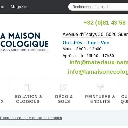
ct
Magazine
+32 (0)81 43 58
Avenue d'Ecolys 30, 5020 Suar
Oct.-Fév. : Lun.–Ven.
Matin : 8h00 - 12h00.
Après-midi : 13h00 - 17h30
info@materiaux-na
info@lamaisonecolog
ISOLATION &
DÉCO &
PEINTURES &
OU
UX
CLOISONS
SOLS
ENDUITS
QU
Panneau en laine de bois Héraklith