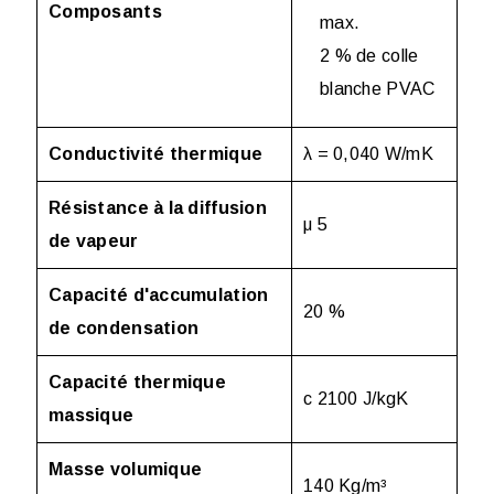
Composants
max.
2 % de colle
blanche PVAC
Conductivité thermique
λ = 0,040 W/mK
Résistance à la diffusion
μ 5
de vapeur
Capacité d'accumulation
20 %
de condensation
Capacité thermique
c 2100 J/kgK
massique
Masse volumique
140 Kg/m³