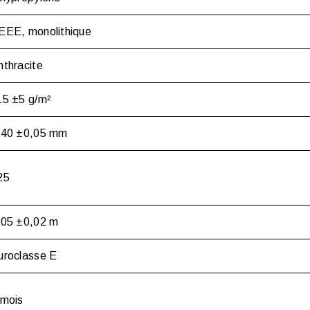
EEE, monolithique
nthracite
15 ±5 g/m²
,40 ±0,05 mm
25
,05 ±0,02 m
uroclasse E
 mois