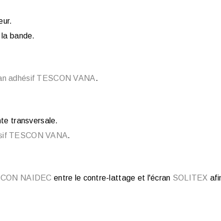
eur.
 la bande.
an adhésif TESCON VANA
.
nte transversale.
ésif TESCON VANA
.
ESCON NAIDEC
entre le contre-lattage et l'écran
SOLITEX
afi