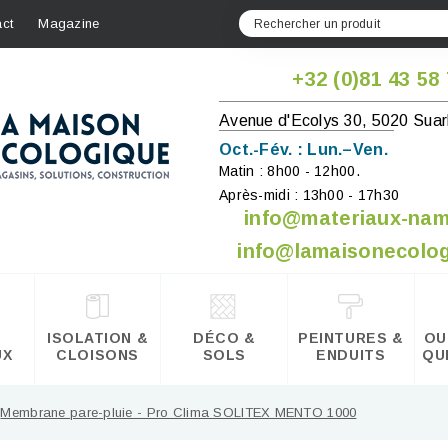
ct
Magazine
+32 (0)81 43 58
Avenue d'Ecolys 30, 5020 Suar
Oct.-Fév. : Lun.–Ven.
Matin : 8h00 - 12h00.
Après-midi : 13h00 - 17h30
info@materiaux-na
info@lamaisonecolog
ISOLATION &
DÉCO &
PEINTURES &
OU
UX
CLOISONS
SOLS
ENDUITS
QU
Membrane pare-pluie - Pro Clima SOLITEX MENTO 1000