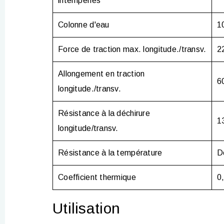
intempéries
Colonne d'eau
1
Force de traction max. longitude./transv.
2
Allongement en traction
6
longitude./transv.
Résistance à la déchirure
1
longitude/transv.
Résistance à la température
D
Coefficient thermique
0
Utilisation