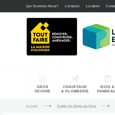
Qui Sommes-Nous?
Livraison
Location
Conta
GROS
CHAUFFAGE
BOIS &
OEUVRE
& PLOMBERIE
PANNEA
Accueil
Toutes les News du Blog