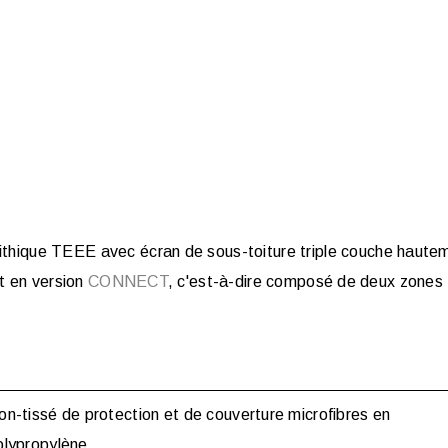
ithique TEEE avec écran de sous-toiture
triple
couche haute
t en version
CONNECT
, c'est-à-dire composé de deux zones
on-tissé de protection et de couverture microfibres en
olypropylène