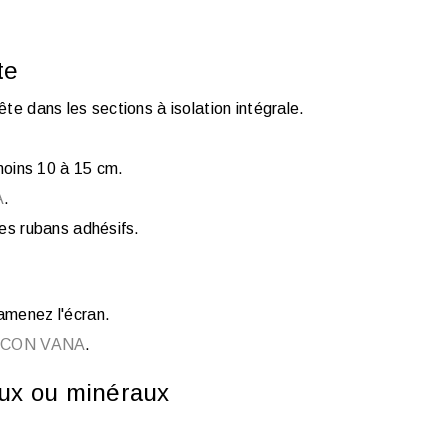
te
te dans les sections à isolation intégrale.
oins 10 à 15 cm.
A
.
les rubans adhésifs.
amenez l'écran.
ESCON VANA
.
ux ou minéraux