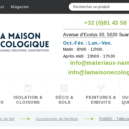
ct
Magazine
+32 (0)81 43 58
Avenue d'Ecolys 30, 5020 Suar
Oct.-Fév. : Lun.–Ven.
Matin : 8h00 - 12h00.
Après-midi : 13h00 - 17h30
info@materiaux-na
info@lamaisonecolog
ISOLATION &
DÉCO &
PEINTURES &
OU
UX
CLOISONS
SOLS
ENDUITS
QU
s de toit
Accessoires de fenêtres
FAKRO - Téléc