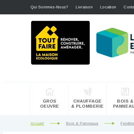
Qui Sommes-Nous?
Livraison
Location
Conta
GROS
CHAUFFAGE
BOIS &
OEUVRE
& PLOMBERIE
PANNEA
Accueil
Bois & Panneaux
Fenêtre