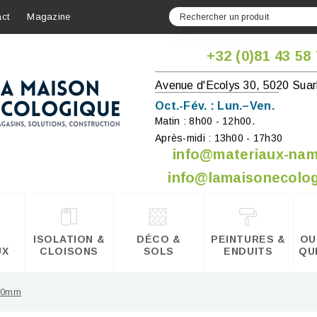
ct
Magazine
+32 (0)81 43 58
Avenue d'Ecolys 30, 5020 Suar
Oct.-Fév. : Lun.–Ven.
Matin : 8h00 - 12h00.
Après-midi : 13h00 - 17h30
info@materiaux-na
info@lamaisonecolog
ISOLATION &
DÉCO &
PEINTURES &
OU
UX
CLOISONS
SOLS
ENDUITS
QU
 90mm