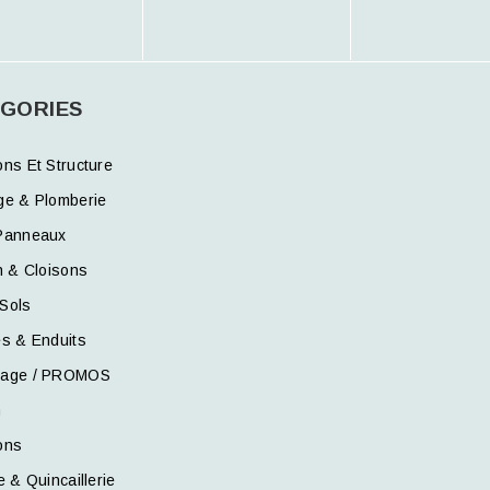
GORIES
ons Et Structure
ge & Plomberie
Panneaux
n & Cloisons
Sols
es & Enduits
kage / PROMOS
n
ons
e & Quincaillerie