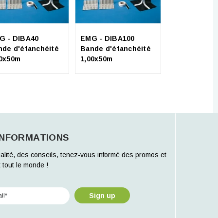
Soprema -
Soprarock P
G - DIBA40
EMG - DIBA100
multi (10x1m
nde d'étanchéité
Bande d'étanchéité
40x50m
1,00x50m
INFORMATIONS
alité, des conseils, tenez-vous informé des promos et
 tout le monde !
Sign up