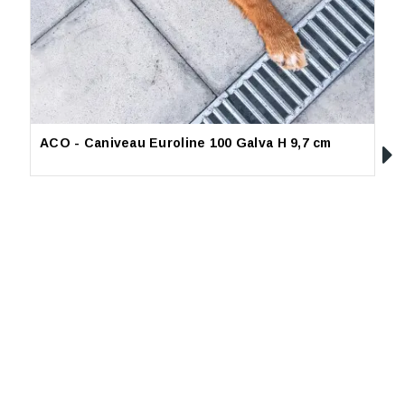
ACO - Caniveau Euroline 100 Galva H 9,7 cm
L
(