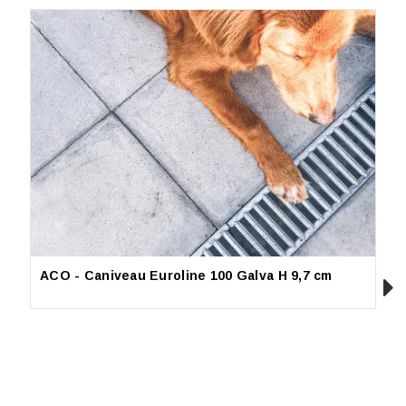
ACO - Caniveau Euroline 100 Galva H 9,7 cm
L
(