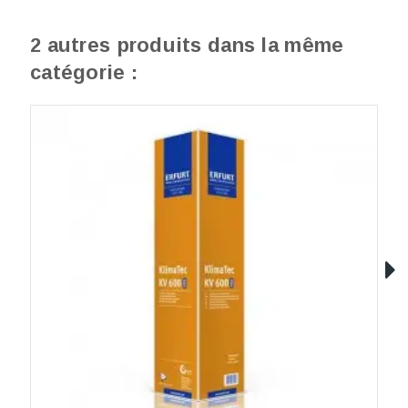
2 autres produits dans la même
catégorie :
E
1