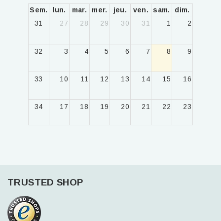
Sem.
lun.
mar.
mer.
jeu.
ven.
sam.
dim.
31
27
28
29
30
31
1
2
32
3
4
5
6
7
8
9
33
10
11
12
13
14
15
16
34
17
18
19
20
21
22
23
35
24
25
26
27
28
29
30
36
31
1
2
3
4
5
6
TRUSTED SHOP